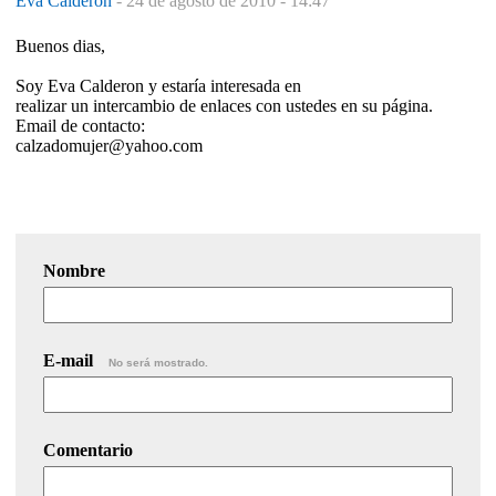
Eva Calderon
-
24 de agosto de 2010 - 14:47
Buenos dias,
Soy Eva Calderon y estaría interesada en
realizar un intercambio de enlaces con ustedes en su página.
Email de contacto:
calzadomujer@yahoo.com
Nombre
E-mail
No será mostrado.
Comentario