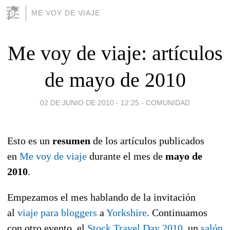
ME VOY DE VIAJE
Me voy de viaje: artículos
de mayo de 2010
02 DE JUNIO DE 2010 - 12:25
-
COMUNIDAD
Esto es un
resumen
de los artículos publicados
en
Me voy de viaje
durante el mes de
mayo de
2010
.
Empezamos el mes hablando de la invitación
al
viaje para bloggers
a
Yorkshire
. Continuamos
con otro evento, el
Stock Travel Day 2010
, un
salón