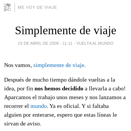
ME VOY DE VIAJE
Simplemente de viaje
19 DE ABRIL DE 2008 - 11:11
-
VUELTA AL MUNDO
Nos vamos,
simplemente de viaje
.
Después de mucho tiempo dándole vueltas a la
idea, por fin
nos hemos decidido
a llevarla a cabo!
Aparcamos el trabajo unos meses y nos lanzamos a
recorrer el
mundo
. Ya es oficial. Y si faltaba
alguien por enterarse, espero que estas líneas le
sirvan de aviso.